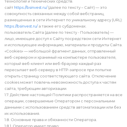
технологий и технических средств.
сайт
https://bsinvest.ru/
(далее по тексту – Сайт) — это
совокупность связанных между собой вебстраниц,
размещенных в сети Интернет по уникальному адресу (URL):
https://bsinvest.ru/
а также его субдоменах.
пользователь Сайта (далее по тексту - Пользователь) —
лицо, имеющее доступ к Сайту посредством сети Интернет
и использующее информацию, материалы и продукты Сайта.
«Cookies» — небольшой фрагмент данных, отправленный
веб-сервером и хранимый на компьютере пользователя,
который веб-клиент или веб-браузер каждый раз
пересылает веб-серверу в HTTP-запросе при попытке
открыть страницу соответствующего сайта. Отключение
cookies может повлечь невозможность доступа к частям
сайта, требующим авторизации.
1.7. Действие настоящей Политики распространяется на все
операции, совершаемые Оператором с персональными
данными с использованием средств автоматизации или без
их использования.
1.8. Основные права и обязанности Оператора.
1.8.1. Оператор имеет право: